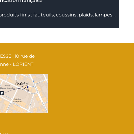
rication française
roduits finis : fauteuils, coussins, plaids, lampes…
SSE : 10 rue de
enne - LORIENT