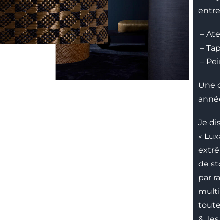
entre
– Ate
– Tap
– Pei
Une c
année
Je di
« Lux
extre
de st
par r
multi
toute
& les