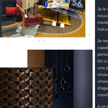
Je le
nouve
meill
histo
Je re
capab
perso
On s’
une p
choix
choix
d’age
coord
A ce 