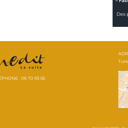
– Fab
Des p
ADRE
Tur
PHONE : 06 70 93 56