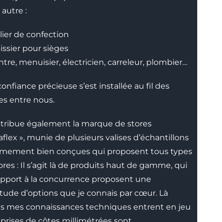
 autre :
lier de confection
issier pour sièges
ntre, menuisier, électricien, carreleur, plombier…
onfiance précieuse s’est installée au fil des
s entre nous.
stribue également la marque de stores
aflex », munie de plusieurs valises d’échantillons
̂mement bien conçues qui proposent tous types
ores : Il s’agit là de produits haut de gamme, qui
apport à la concurrence proposent une
tude d’options que je connais par cœur. Là
s mes connaissances techniques entrent en jeu
 prises de côtes millimétrées sont