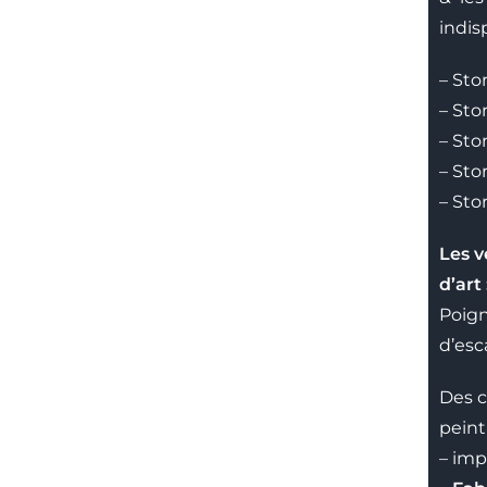
indis
– Sto
– Stor
– Sto
– Sto
– Stor
Les v
d’art 
Poign
d’esc
Des c
peint
– imp